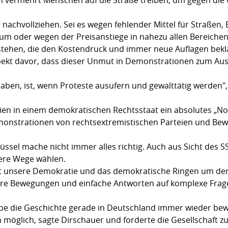
 nachvollziehen. Sei es wegen fehlender Mittel für Straßen
 oder wegen der Preisanstiege in nahezu allen Bereichen
stehen, die den Kostendruck und immer neue Auflagen bekl
pekt davor, dass dieser Unmut in Demonstrationen zum Aus
haben, ist, wenn Proteste ausufern und gewalttätig werden",
eien in einem demokratischen Rechtsstaat ein absolutes „N
emonstrationen von rechtsextremistischen Parteien und B
er Brüssel mache nicht immer alles richtig. Auch aus Sicht de
ere Wege wählen.
ht unsere Demokratie und das demokratische Ringen um den 
äre Bewegungen und einfache Antworten auf komplexe Frage
habe die Geschichte gerade in Deutschland immer wieder bewi
en möglich, sagte Dirschauer und forderte die Gesellschaf