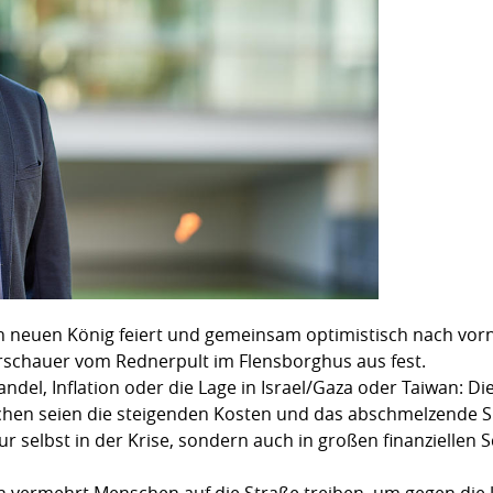
euen König feiert und gemeinsam optimistisch nach vorne 
irschauer vom Rednerpult im Flensborghus aus fest.
del, Inflation oder die Lage in Israel/Gaza oder Taiwan: Die
hen seien die steigenden Kosten und das abschmelzende Si
r selbst in der Krise, sondern auch in großen finanziellen S
 vermehrt Menschen auf die Straße treiben, um gegen di