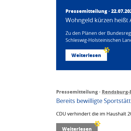
Pressemitteilung · 22.07.20
Wohngeld kürzen heißt 
Zu den Plänen der Bundesregi
Schleswig-Holsteinischen Land
Weiterlesen
Pressemitteilung ·
Rendsburg-
Bereits bewilligte Sportstä
CDU verhindert die im Haushalt 20
Weiterlesen