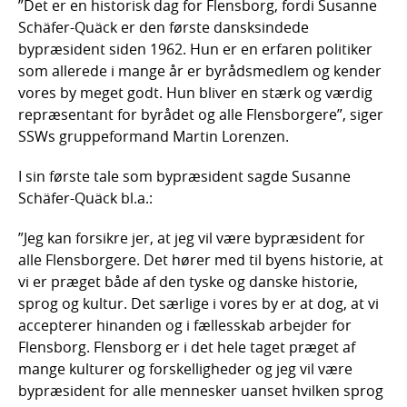
”Det er en historisk dag for Flensborg, fordi Susanne
Schäfer-Quäck er den første dansksindede
bypræsident siden 1962. Hun er en erfaren politiker
som allerede i mange år er byrådsmedlem og kender
vores by meget godt. Hun bliver en stærk og værdig
repræsentant for byrådet og alle Flensborgere”, siger
SSWs gruppeformand Martin Lorenzen.
I sin første tale som bypræsident sagde Susanne
Schäfer-Quäck bl.a.:
”Jeg kan forsikre jer, at jeg vil være bypræsident for
alle Flensborgere. Det hører med til byens historie, at
vi er præget både af den tyske og danske historie,
sprog og kultur. Det særlige i vores by er at dog, at vi
accepterer hinanden og i fællesskab arbejder for
Flensborg. Flensborg er i det hele taget præget af
mange kulturer og forskelligheder og jeg vil være
bypræsident for alle mennesker uanset hvilken sprog