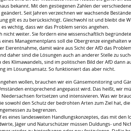
chaus bekannt. Mit den gestiegenen Zahlen der verschiedene
 geändert. Seit Jahren verzeichnen wir wachsende Bestän
ng gilt es zu berücksichtigt. Gleichwohl ist und bleibt die
 es wichtig, dass wir das Problem seriös angehen.
ch nicht weiter. Sie fordern eine wissenschaftlich begründe
 eines Managementplans soll die Obergrenze eingehalten w
r Eierentnahme, damit wäre aus Sicht der AfD das Problem
nd daher sind die Lösungen auch an anderer Stelle zu suc
 des Klimawandels, sind im politischen Bild der AfD dann 
ng im Lösungsansatz. So funktioniert das aber nicht.
 angehen wollen, brauchen wir ein Gänsemonitoring und 
n Umständen entsprechend angepasst wird. Das heißt, wir 
Niedersachsen fortsetzen und intensivieren. Was wir brau
 sowohl den Schutz der bedrohten Arten zum Ziel hat, die a
 angemessen zu begrenzen.
f es eines landesweiten Handlungskonzeptes, das mit den l
ndwirte, Jäger und Naturschützer müssen Duldungs- und Nic
mmer wieder zu hinterfragen oder neu festzulegen. Dafür br