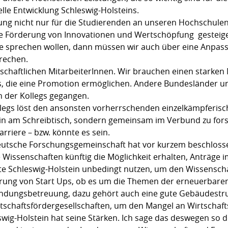
relle Entwicklung Schleswig-Holsteins.
ung nicht nur für die Studierenden an unseren Hochschulen
ie Förderung von Innovationen und Wertschöpfung gesteige
e sprechen wollen, dann müssen wir auch über eine Anpas
prechen.
schaftlichen MitarbeiterInnen. Wir brauchen einen starken 
gs, die eine Promotion ermöglichen. Andere Bundesländer un
n der Kollegs gegangen.
llegs löst den ansonsten vorherrschenden einzelkämpferisc
ein am Schreibtisch, sondern gemeinsam im Verbund zu fors
rriere – bzw. könnte es sein.
eutsche Forschungsgemeinschaft hat vor kurzem beschloss
Wissenschaften künftig die Möglichkeit erhalten, Anträge
lte Schleswig-Holstein unbedingt nutzen, um den Wissensch
ung von Start Ups, ob es um die Themen der erneuerbaren 
ndungsbetreuung, dazu gehört auch eine gute Gebäudestruk
schaftsfördergesellschaften, um den Mangel an Wirtschaft
wig-Holstein hat seine Stärken. Ich sage das deswegen so de