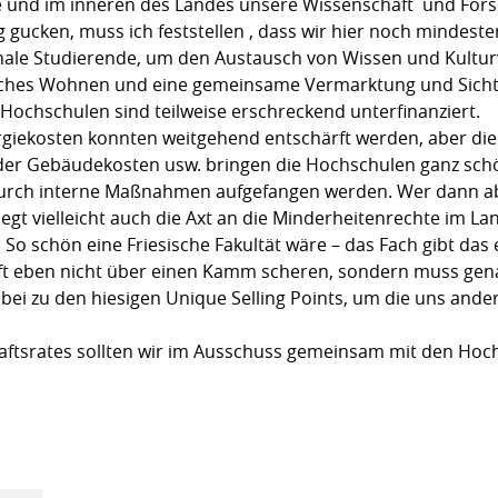
e und im inneren des Landes unsere Wissenschaft und Fors
ng gucken, muss ich feststellen , dass wir hier noch mindes
nale Studierende, um den Austausch von Wissen und Kultur
isches Wohnen und eine gemeinsame Vermarktung und Sicht
e Hochschulen sind teilweise erschreckend unterfinanziert.
giekosten konnten weitgehend entschärft werden, aber die
der Gebäudekosten usw. bringen die Hochschulen ganz schön
durch interne Maßnahmen aufgefangen werden. Wer dann abe
gt vielleicht auch die Axt an die Minderheitenrechte im Land
n. So schön eine Friesische Fakultät wäre – das Fach gibt das 
t eben nicht über einen Kamm scheren, sondern muss gena
ei zu den hiesigen Unique Selling Points, um die uns ande
ftsrates sollten wir im Ausschuss gemeinsam mit den Hoch