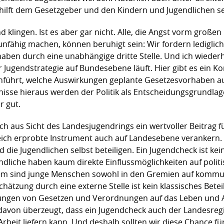
hilft dem Gesetzgeber und den Kindern und Jugendlichen se
 klingen. Ist es aber gar nicht. Alle, die Angst vorm groß
nfähig machen, können beruhigt sein: Wir fordern lediglich
aben durch eine unabhängige dritte Stelle. Und ich wiederh
r Jugendstrategie auf Bundesebene läuft. Hier gibt es ein
führt, welche Auswirkungen geplante Gesetzesvorhaben a
nisse hieraus werden der Politik als Entscheidungsgrundla
r gut.
ch aus Sicht des Landesjugendrings ein wertvoller Beitrag fü
reich erprobte Instrument auch auf Landesebene verankern.
 die Jugendlichen selbst beteiligen. Ein Jugendcheck ist kei
dliche haben kaum direkte Einflussmöglichkeiten auf poli
m sind junge Menschen sowohl in den Gremien auf kommu
hätzung durch eine externe Stelle ist kein klassisches Betei
kungen von Gesetzen und Verordnungen auf das Leben und 
davon überzeugt, dass ein Jugendcheck auch der Landesreg
rbeit liefern kann. Und deshalb sollten wir diese Chance f