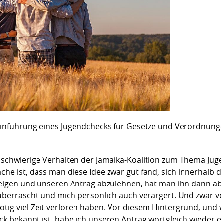
 Einführung eines Jugendchecks für Gesetze und Verordnunge
das schwierige Verhalten der Jamaika-Koalition zum Thema Jug
he ist, dass man diese Idee zwar gut fand, sich innerhalb d
zeigen und unseren Antrag abzulehnen, hat man ihn dann abe
überrascht und mich persönlich auch verärgert. Und zwar vo
tig viel Zeit verloren haben. Vor diesem Hintergrund, und w
bekannt ist, habe ich unseren Antrag wortgleich wieder ei