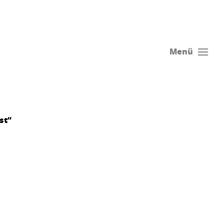
Menü
st“