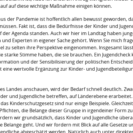
lauf auf diese wichtige Maßnahme einigen können.
us der Pandemie ist hoffentlich allen bewusst geworden, da
sen. Fakt ist, dass die Bedürfnisse der Kinder und Jugendl
uf der Agenda standen. Auch wir hier im Landtag haben jung
n und Experten in eigener Sache gehört. Wenn Sie mich frage
iel zu selten ihre Perspektive eingenommen. Insgesamt lässt
ie starke Stimme haben, die sie brauchen. Ein Jugendcheck ka
formation und der Sensibilisierung der politischen Entsche
 eine wertvolle Ergänzung zur Kinder- und Jugendbeteiligu
s Landes anschauen, wird der Bedarf schnell deutlich. Zw
er und Jugendliche betreffen, auf Länderebene erarbeitet.
as Kinderschutzgesetz sind nur einige Beispiele. Gleichzeiti
flichten, die Belange dieser Gruppe in irgendeiner Form zu 
rdern wir grundsätzlich, dass Kinder und Jugendliche übera
e Belange geht. Und wir fordern mit Blick auf alle Gesetze
gendliche abgeschätzt werden. Natürlich auch unter direkter