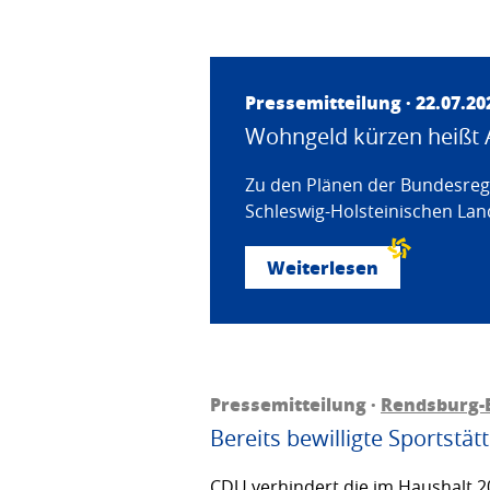
Pressemitteilung · 22.07.20
Wohngeld kürzen heißt 
Zu den Plänen der Bundesregi
Schleswig-Holsteinischen Land
Weiterlesen
Pressemitteilung ·
Rendsburg-
Bereits bewilligte Sportstä
CDU verhindert die im Haushalt 20