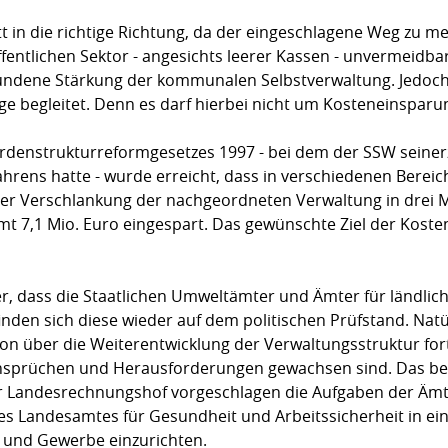
itt in die richtige Richtung, da der eingeschlagene Weg zu 
entlichen Sektor - angesichts leerer Kassen - unvermeidbar
undene Stärkung der kommunalen Selbstverwaltung. Jedoch
ge begleitet. Denn es darf hierbei nicht um Kosteneinsparu
rdenstrukturreformgesetzes 1997 - bei dem der SSW seine
rens hatte - wurde erreicht, dass in verschiedenen Berei
er Verschlankung der nachgeordneten Verwaltung in drei M
t 7,1 Mio. Euro eingespart. Das gewünschte Ziel der Kost
 her, dass die Staatlichen Umweltämter und Ämter für ländli
finden sich diese wieder auf dem politischen Prüfstand. Na
ion über die Weiterentwicklung der Verwaltungsstruktur fo
nsprüchen und Herausforderungen gewachsen sind. Das bez
Landesrechnungshof vorgeschlagen die Aufgaben der Ämte
s Landesamtes für Gesundheit und Arbeitssicherheit in ei
 und Gewerbe einzurichten.