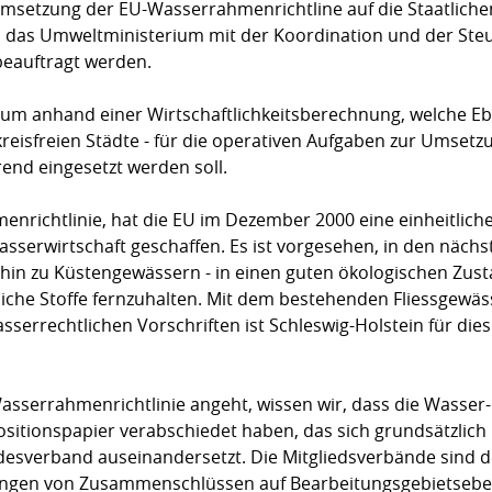
etzung der EU-Wasserrahmenrichtline auf die Staatliche
l das Umweltministerium mit der Koordination und der Ste
beauftragt werden.
ium anhand einer Wirtschaftlichkeitsberechnung, welche E
eisfreien Städte - für die operativen Aufgaben zur Umsetz
end eingesetzt werden soll.
nrichtlinie, hat die EU im Dezember 2000 eine einheitlich
sserwirtschaft geschaffen. Es ist vorgesehen, in den nächs
in zu Küstengewässern - in einen guten ökologischen Zusta
rliche Stoffe fernzuhalten. Mit dem bestehenden Fliessge
errechtlichen Vorschriften ist Schleswig-Holstein für di
sserrahmenrichtlinie angeht, wissen wir, dass die Wasser
Positionspapier verabschiedet haben, das sich grundsätzlic
desverband auseinandersetzt. Die Mitgliedsverbände sind de
ngen von Zusammenschlüssen auf Bearbeitungsgebietseben