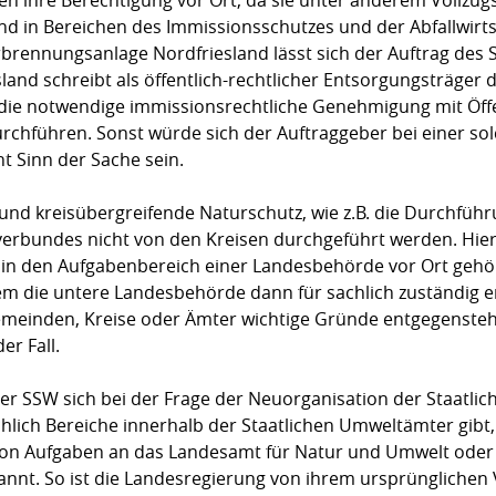
d in Bereichen des Immissionsschutzes und der Abfallwirts
rbrennungsanlage Nordfriesland lässt sich der Auftrag des
sland schreibt als öffentlich-rechtlicher Entsorgungsträger
 die notwendige immissionsrechtliche Genehmigung mit Öffe
rchführen. Sonst würde sich der Auftraggeber bei einer sol
ht Sinn der Sache sein.
 und kreisübergreifende Naturschutz, wie z.B. die Durch
erbundes nicht von den Kreisen durchgeführt werden. Hier
in den Aufgabenbereich einer Landesbehörde vor Ort gehöre
 die untere Landesbehörde dann für sachlich zuständig er
einden, Kreise oder Ämter wichtige Gründe entgegenstehen
r Fall.
er SSW sich bei der Frage der Neuorganisation der Staatli
hlich Bereiche innerhalb der Staatlichen Umweltämter gibt,
n Aufgaben an das Landesamt für Natur und Umwelt oder de
annt. So ist die Landesregierung von ihrem ursprünglichen