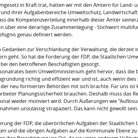
gesetz in Kraft trat, hatten wir mit den Ämtern für Land- 
grund ihrer Aufgabenbereiche Umweltschutz, Landwirtschaft
dass die Kompetenzverteilung innerhalb dieser Ämter seinerz
enn über eine derartige Zusammenlegung - Stichwort multifu
fugnis genau definiert werden.
en Gedanken zur Verschlankung der Verwaltung, die derzeit
rn geht. So hat die Forderung der FDP, die Staatlichen Um
bei den betroffenen Beschäftigten gesorgt.
onalrates beim Umweltministerium geht hervor, dass die b
ugründung richtig und effizient war und ist, auch wenn dies 
der neu formierten Behörden mit sich brachte. Für uns ist k
arbeiter Planungssicherheit brauchen. Deshalb muss das R
sonal wieder motiviert wird. Durch Äußerungen wie "Auflösu
hmen unzulässig strapaziert. Das kann nicht gewollt sein
derung der FDP, die überörtlichen Aufgaben der Staatliche
en und die übrigen Aufgaben auf die Kommunale Ebene zu üb
n ihre Berechtigung vor Ort, da sie unter anderem Vollzug