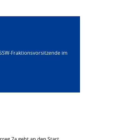
 SSW-Fraktionsvorsitzende im
rreg 7a geht an den Start