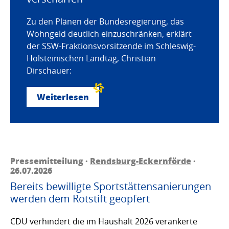
Zu den Plänen der Bundesregierung, das
Wohngeld deutlich einzuschränken, erklärt
der SSW-Fraktionsvorsitzende im Schleswig-
Holsteinischen Landtag, Christian
Dirschauer:
Weiterlesen
Pressemitteilung ·
Rendsburg-Eckernförde
·
26.07.2026
Bereits bewilligte Sportstättensanierungen
werden dem Rotstift geopfert
CDU verhindert die im Haushalt 2026 verankerte