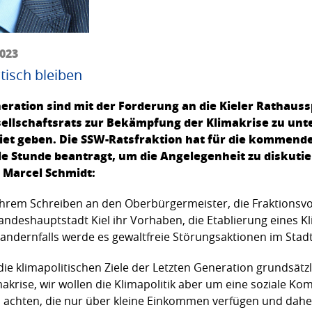
2023
isch bleiben
eration sind mit der Forderung an die Kieler Rathauss
esellschaftsrats zur Bekämpfung der Klimakrise zu un
biet geben. Die SSW-Ratsfraktion hat für die kommende
 Stunde beantragt, um die Angelegenheit zu diskutier
 Marcel Schmidt:
n ihrem Schreiben an den Oberbürgermeister, die Fraktionsv
Landeshauptstadt Kiel ihr Vorhaben, die Etablierung eines Kl
 andernfalls werde es gewaltfreie Störungsaktionen im Stad
die klimapolitischen Ziele der Letzten Generation grundsät
akrise, wir wollen die Klimapolitik aber um eine soziale K
achten, die nur über kleine Einkommen verfügen und daher