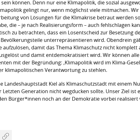
in können. Denn nur eine Klimapolitik, die sozial ausgewo
imapolitik gelingt nur, wenn möglichst viele mitmachen. Wir
rbeitung von Lösungen für die Klimakrise betraut werden soll
e, die – je nach Realisierungsform – auch fehlschlagen kann
ritisch zu betrachten, dass ein Losentscheid zur Besetzung
 Bevölkerungsteile unterrepräsentieren wird. Obendrein g
ke aufzulösen, damit das Thema Klimaschutz nicht komplett
sgelöst und damit entdemokratisiert wird. Wir können alle
enten mit der Begründung: ‚Klimapolitik wird im Klima-Gesel
er klimapolitischen Verantwortung zu stehlen.
ie Landeshauptstadt Kiel als Klimaschutzstadt mit einem Nul
Letzten Generation nicht wegducken sollte. Unser Ziel ist 
en Bürger*innen noch an der Demokratie vorbei realisiert 