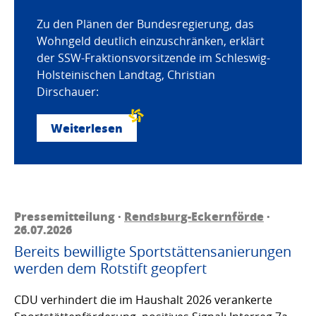
Zu den Plänen der Bundesregierung, das
Wohngeld deutlich einzuschränken, erklärt
der SSW-Fraktionsvorsitzende im Schleswig-
Holsteinischen Landtag, Christian
Dirschauer:
Weiterlesen
Pressemitteilung ·
Rendsburg-Eckernförde
·
26.07.2026
Bereits bewilligte Sportstättensanierungen
werden dem Rotstift geopfert
CDU verhindert die im Haushalt 2026 verankerte