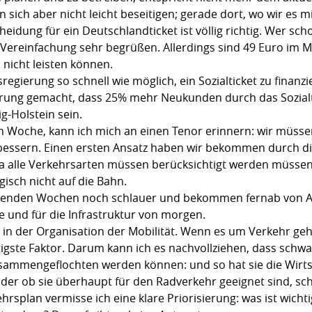
sen sich aber nicht leicht beseitigen; gerade dort, wo wir es
eidung für ein Deutschlandticket ist völlig richtig. Wer sc
Vereinfachung sehr begrüßen. Allerdings sind 49 Euro im Mo
nicht leisten können.
egierung so schnell wie möglich, ein Sozialticket zu finanz
hrung gemacht, dass 25% mehr Neukunden durch das Sozial
ig-Holstein sein.
n Woche, kann ich mich an einen Tenor erinnern: wir müssen
rbessern. Einen ersten Ansatz haben wir bekommen durch 
alle Verkehrsarten müssen berücksichtigt werden müssen. 
gisch nicht auf die Bahn.
menden Wochen noch schlauer und bekommen fernab von An
he und für die Infrastruktur von morgen.
in der Organisation der Mobilität. Wenn es um Verkehr ge
htigste Faktor. Darum kann ich es nachvollziehen, dass sch
sammengeflochten werden können: und so hat sie die Wirts
der ob sie überhaupt für den Radverkehr geeignet sind, sche
splan vermisse ich eine klare Priorisierung: was ist wicht