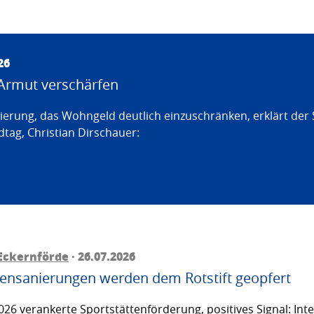
26
Armut verschärfen
erung, das Wohngeld deutlich einzuschränken, erklärt der
tag, Christian Dirschauer:
Eckernförde
· 26.07.2026
ttensanierungen werden dem Rotstift geopfert
26 verankerte Sportstättenförderung, positives Signal: Inte