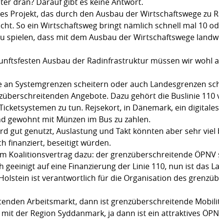
ter dran? Darauf gibt es keine Antwort.
es Projekt, das durch den Ausbau der Wirtschaftswege zu 
icht. So ein Wirtschaftsweg bringt nämlich schnell mal 10 o
zu spielen, dass mit dem Ausbau der Wirtschaftswege landwi
kunftsfesten Ausbau der Radinfrastruktur müssen wir wohl
ie an Systemgrenzen scheitern oder auch Landesgrenzen sc
renzüberschreitenden Angebote. Dazu gehört die Buslinie 11
icketsystemen zu tun. Rejsekort, in Dänemark, ein digitale
ind gewohnt mit Münzen im Bus zu zahlen.
rd gut genutzt, Auslastung und Takt könnten aber sehr viel
finanziert, beseitigt würden.
m Koalitionsvertrag dazu: der grenzüberschreitende ÖPNV s
 geeinigt auf eine Finanzierung der Linie 110, nun ist das L
Holstein ist verantwortlich für die Organisation des grenz
tenden Arbeitsmarkt, dann ist grenzüberschreitende Mobilit
z mit der Region Syddanmark, ja dann ist ein attraktives Ö