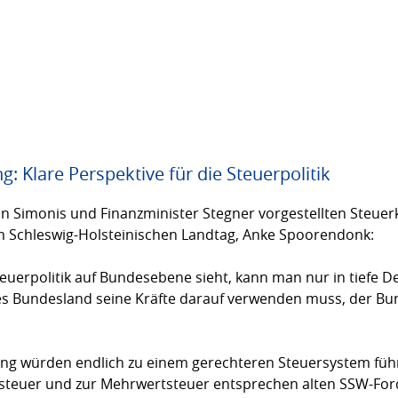
: Klare Perspektive für die Steuerpolitik
n Simonis und Finanzminister Stegner vorgestellten Steuer
im Schleswig-Holstei­nischen Landtag, Anke Spoorendonk:
uerpolitik auf Bundesebene sieht, kann man nur in tiefe Dep
nes Bundesland seine Kräfte darauf verwenden muss, der Bu
ng würden endlich zu einem gerechteren Steuer­system füh
tssteuer und zur Mehrwert­steuer entsprechen alten SSW-Fo