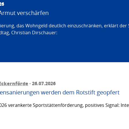
26
Armut verschärfen
erung, das Wohngeld deutlich einzuschränken, erklärt der
tag, Christian Dirschauer:
Eckernförde
· 26.07.2026
ttensanierungen werden dem Rotstift geopfert
26 verankerte Sportstättenförderung, positives Signal: Inte