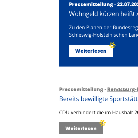
Pressemitteilung · 22.07.20
Wohngeld kürzen heißt 
Zu den Plänen der Bundesregi
Schleswig-Holsteinischen Land
Weiterlesen
Pressemitteilung ·
Rendsburg-
Bereits bewilligte Sportstä
CDU verhindert die im Haushalt 20
Weiterlesen