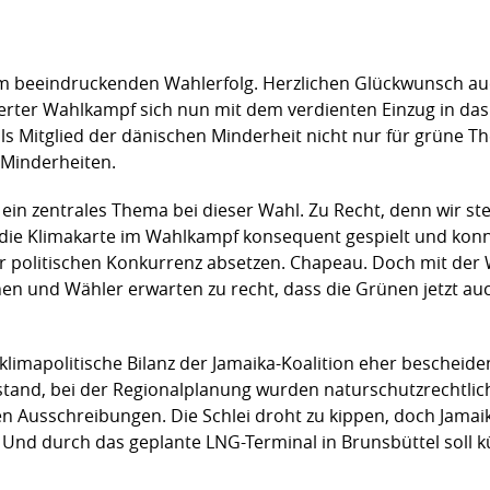
rem beeindruckenden Wahlerfolg. Herzlichen Glückwunsch a
ter Wahlkampf sich nun mit dem verdienten Einzug in das 
als Mitglied der dänischen Minderheit nicht nur für grüne T
 Minderheiten.
ein zentrales Thema bei dieser Wahl. Zu Recht, denn wir st
ie Klimakarte im Wahlkampf konsequent gespielt und konnte
der politischen Konkurrenz absetzen. Chapeau. Doch mit der
en und Wähler erwarten zu recht, dass die Grünen jetzt auch
 klimapolitische Bilanz der Jamaika-Koalition eher bescheid
llstand, bei der Regionalplanung wurden naturschutzrechtli
n Ausschreibungen. Die Schlei droht zu kippen, doch Jamaika 
n. Und durch das geplante LNG-Terminal in Brunsbüttel soll 