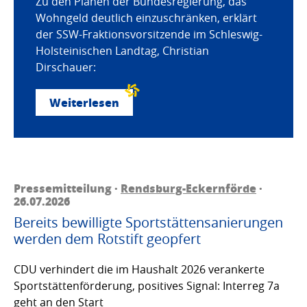
Zu den Plänen der Bundesregierung, das
Wohngeld deutlich einzuschränken, erklärt
der SSW-Fraktionsvorsitzende im Schleswig-
Holsteinischen Landtag, Christian
Dirschauer:
Weiterlesen
Pressemitteilung ·
Rendsburg-Eckernförde
·
26.07.2026
Bereits bewilligte Sportstättensanierungen
werden dem Rotstift geopfert
CDU verhindert die im Haushalt 2026 verankerte
Sportstättenförderung, positives Signal: Interreg 7a
geht an den Start