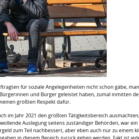
tragten für soziale Angelegenheiten nicht schon gäbe, ma
Bürgerinnen und Bürger geleistet haben, zumal inmitten de
meinen größten Respekt dafür.
ch im Jahr 2021 den größten Tätigkeitsbereich ausmachten, 
ollende Auslegung seitens zuständiger Behörden, war ein soz
eld zum Teil nachbessert, aber eben auch nur zu einem klei
aben in diesem Bereich zurück gehen werden. Fakt ist jeden