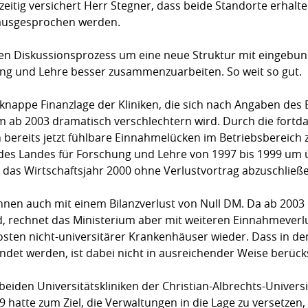
hzeitig versichert Herr Stegner, dass beide Standorte erhalt
ausgesprochen werden.
 den Diskussionsprozess um eine neue Struktur mit eingebu
hung und Lehre besser zusammenzuarbeiten. So weit so gut.
 knappe Finanzlage der Kliniken, die sich nach Angaben des
 ab 2003 dramatisch verschlechtern wird. Durch die fort
 bereits jetzt fühlbare Einnahmelücken im Betriebsbereich 
des Landes für Forschung und Lehre von 1997 bis 1999 um 
 das Wirtschaftsjahr 2000 ohne Verlustvortrag abzuschließ
chnen auch mit einem Bilanzverlust von Null DM. Da ab 200
d, rechnet das Ministerium aber mit weiteren Einnahmeverlu
osten nicht-universitärer Krankenhäuser wieder. Dass in den 
det werden, ist dabei nicht in ausreichender Weise berücks
eiden Universitätskliniken der Christian-Albrechts-Universi
 hatte zum Ziel, die Verwaltungen in die Lage zu versetzen,