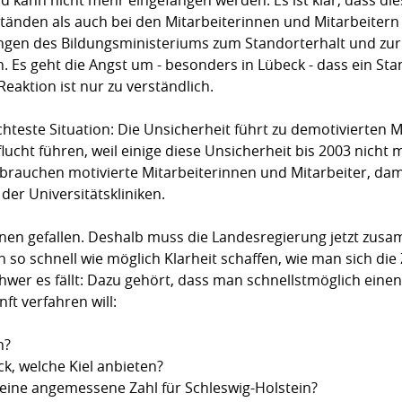
ständen als auch bei den Mitarbeiterinnen und Mitarbeitern
ungen des Bildungsministeriums zum Standorterhalt und zur 
n. Es geht die Angst um - besonders in Lübeck - dass ein St
aktion ist nur zu verständlich.
chteste Situation: Die Unsicherheit führt zu demotivierten 
rflucht führen, weil einige diese Unsicherheit bis 2003 nich
 brauchen motivierte Mitarbeiterinnen und Mitarbeiter, da
der Universitätskliniken.
nnen gefallen. Deshalb muss die Landesregierung jetzt zus
o schnell wie möglich Klarheit schaffen, wie man sich die Z
 schwer es fällt: Dazu gehört, dass man schnellstmöglich ei
ft verfahren will:
n?
ck, welche Kiel anbieten?
t eine angemessene Zahl für Schleswig-Holstein?