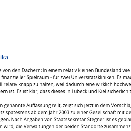
nika
e von den Dächern: In einem relativ kleinen Bundesland wie S
 finanzieller Spielraum - für zwei Universitätskliniken. Es ma
ell relativ knapp zu halten, weil dadurch eine wirklich hoch
n ist. Es ist klar, dass dieses in Lübeck und Kiel sicherlich
 genannte Auffassung teilt, zeigt sich jetzt in dem Vorschl
tz spätestens ab dem Jahr 2003 zu einer Gesellschaft mit d
gen. Nach Angaben von Staatssekretär Stegner ist es gepl
ein wird, die Verwaltungen der beiden Standorte zusammen