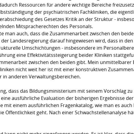
dadurch Ressourcen für andere wichtige Bereiche freizuset
stständigung der psychiatrischen Fachkliniken, die eigentli
 Verabschiedung des Gesetzes Kritik an der Struktur - ins
elnden Mitspracherechten des Personals.
te man auch, dass die Zusammenarbeit zwischen den beiden U
der Landesregierung darauf hingewiesen wird, dass in den 
rukturelle Umschichtungen - insbesondere im Personalber
führung eine Effektivitätssteigerung beider Kliniken stattgef
ammenarbeit zwischen den beiden gibt. Mein unmittelbarer E
iniken nicht weit her ist mit einer konstruktiven Zusammena
er in anderen Verwaltungsbereichen.
ng, dass das Bildungsministerium mit seinem Vorschlag zu s
ine ausführliche Evaluation der bisherigen Ergebnisse de
se mit einem ausführlichen Fragenkatalog, wie man es auch
ie Öffentlichkeit geht. Nach einer Schwachstellenanalyse 
und kann nicht mehr eingefangen werden. Es ist klar, dass di