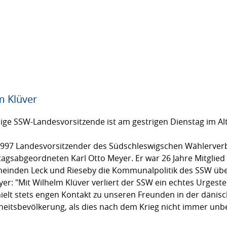
m Klüver
lige SSW-Landesvorsitzende ist am gestrigen Dienstag im Al
 1997 Landesvorsitzender des Südschleswigschen Wählerver
agsabgeordneten Karl Otto Meyer. Er war 26 Jahre Mitglie
meinden Leck und Rieseby die Kommunalpolitik des SSW übe
: "Mit Wilhelm Klüver verliert der SSW ein echtes Urgestei
hielt stets engen Kontakt zu unseren Freunden in der dänisc
itsbevölkerung, als dies nach dem Krieg nicht immer unbed