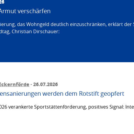
26
Armut verschärfen
erung, das Wohngeld deutlich einzuschränken, erklärt der
tag, Christian Dirschauer:
Eckernförde
· 26.07.2026
ttensanierungen werden dem Rotstift geopfert
26 verankerte Sportstättenförderung, positives Signal: Inte