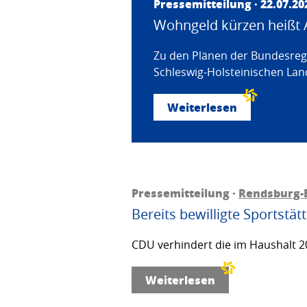
Pressemitteilung · 22.07.20
Wohngeld kürzen heißt 
Zu den Plänen der Bundesregi
Schleswig-Holsteinischen Land
Weiterlesen
Pressemitteilung ·
Rendsburg-
Bereits bewilligte Sportstä
CDU verhindert die im Haushalt 20
Weiterlesen