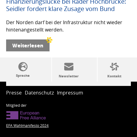
Finanzierungslücke bei Rader Hochbrücke:
Seidler fordert klare Zusage vom Bund
Der Norden darf bei der Infrastruktur nicht wieder
hintenangestellt werden.
Weiterlesen
SSW-Politik von A bis Z
Presse
Datenschutz
Impressum
Mitglied der
EFA Wahlmanifesto 2024