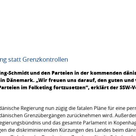
ung statt Grenzkontrollen
ning-Schmidt und den Parteien in der kommenden dän
in Dänemark. „Wir freuen uns darauf, den guten und 
arteien im Folketing fortzusetzen“, erklärt der SSW
e dänische Regierung nun zügig die fatalen Pläne für eine p
-dänischen Grenzübergängen zurücknehmen wird. Außerdem 
egierungsbündnis und das gesamte Parlament in Kopenhage
gen die diskriminierenden Kürzungen des Landes beim däni