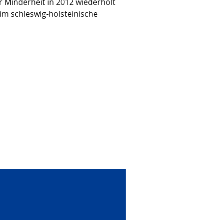
r Minderheit in 2012 wiederholt
im schleswig-holsteinische