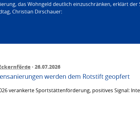
erung, das Wohngeld deutlich einzuschränken, erklärt der
tag, Christian Dirschauer:
Eckernförde
· 26.07.2026
ttensanierungen werden dem Rotstift geopfert
26 verankerte Sportstättenförderung, positives Signal: Inte