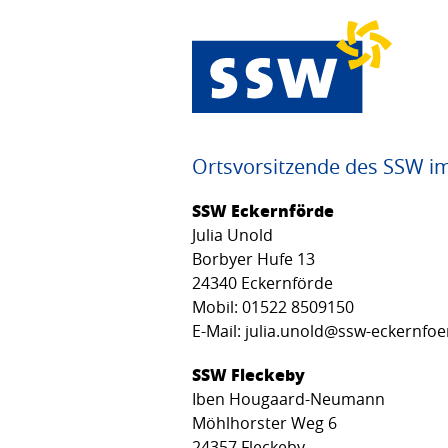
Ortsvorsitzende des SSW i
SSW Eckernförde
Julia Unold
Borbyer Hufe 13
24340 Eckernförde
Mobil: 01522 8509150
E-Mail: julia.unold@ssw-eckernfo
SSW Fleckeby
Iben Hougaard-Neumann
Möhlhorster Weg 6
24357 Fleckeby