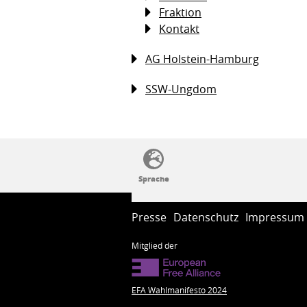
Fraktion
Kontakt
AG Holstein-Hamburg
SSW-Ungdom
SSW-Politik von A bis Z
Presse
Datenschutz
Impressum
Mitglied der
EFA Wahlmanifesto 2024